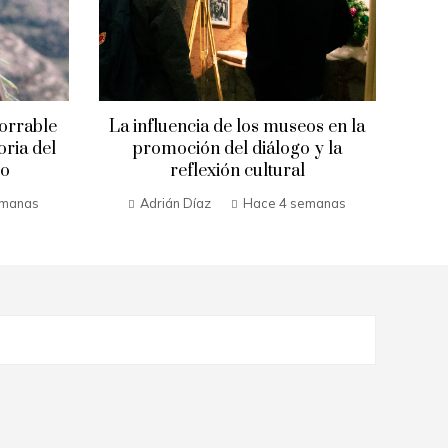
orrable
La influencia de los museos en la
oria del
promoción del diálogo y la
eo
reflexión cultural
emanas
Adrián Díaz
Hace 4 semanas