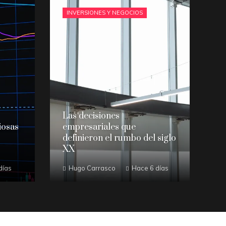
INVERSIONES Y NEGOCIOS
Las decisiones
iosas
empresariales que
definieron el rumbo del siglo
XX
días
Hugo Carrasco
Hace 6 días