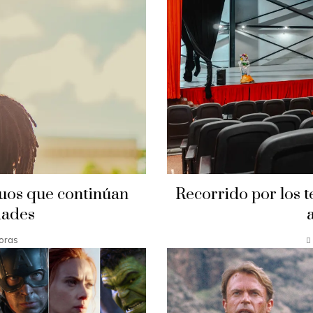
guos que continúan
Recorrido por los 
dades
oras