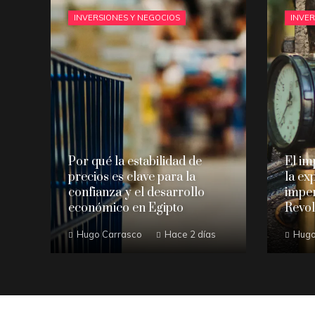
INVERSIONES Y NEGOCIOS
INVER
Por qué la estabilidad de
El im
precios es clave para la
la ex
confianza y el desarrollo
imper
económico en Egipto
Revol
Hugo Carrasco
Hace 2 días
Hugo