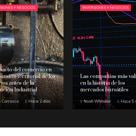
SIONES Y NEGOCIOS
INVERSIONES Y NEGOCIOS
pacto del comercio en
pansión territorial de los
Las compañías más val
ios antes de la
en la historia de los
ución Industrial
mercados bursátiles
 Carrasco
Hace 2 días
Noah Whitaker
Hace 5 